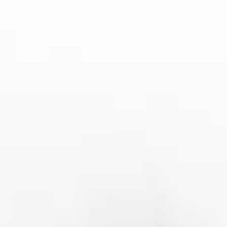
3、整合多元化内容与赛事
资源
亿博体育在构建全方位互动体验平台的过程中，始终注重内容与
资源的整合。平台与多个国际、国内的体育赛事组织进行了深度
合作，覆盖了足球、篮球、电竞、拳击等多个热门体育项目。通
过与这些赛事的合作，亿博体育能够为用户提供最新、最全面的
赛事信息和内容，确保用户能够随时随地享受高质量的体育娱
乐。
为了满足不同用户的需求，亿博体育不仅提供实时的赛事直播和
比分查询功能，还推出了赛事回放、精华集锦、专家分析等多样
化内容。这些内容的整合，不仅提高了用户的使用价值，也极大
丰富了平台的服务功能，确保了用户在数字竞技平台上的全方位
需求得到满足。
此外，亿博体育还积极与内容创作者、媒体机构等合作，推动体
育内容的多元化发展。通过内容创作者的参与，亿博体育能够提