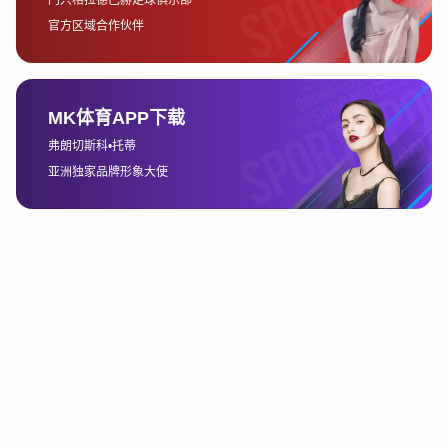
通过亿博体育的社交功能，用户可以在观看比赛的同时，发表评
论、分享观点，甚至与其他用户一起组队进行虚拟竞技。平台内
置的实时聊天、语音通话等功能，也使得用户之间的互动更加便
捷和真实。用户不仅是赛事的观众，还能够成为其中的一部分，
享受到全新的社交娱乐体验。
此外，亿博体育还推出了“电竞互动”和“虚拟赛事”两大创新功
能。用户可以通过平台参与虚拟赛事，进行电竞对战，或者通过
模拟器体验各种体育项目。这些功能不仅增强了用户的沉浸感，
还提高了平台的粘性和用户忠诚度。亿博体育通过这种方式，把
传统的体育赛事转化为一个更具参与感与娱乐性的互动空间。