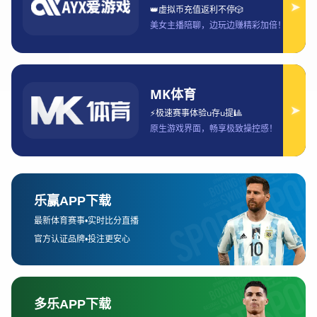
户互动和体验上的创新；接着，亿博体育如何整合多元化内容与
赛事资源；最后，亿博体育对数字竞技生态的深度布局与前景展
望。通过这四个方面的详细分析，我们将更全面地了解亿博体育
在数字竞技领域的战略布局与未来发展潜力。
1、智能化技术推动平台升级
亿博体育能够在数字竞技行业中占据领先地位，离不开其强大的
技术支持。平台的智能化转型，首先体现在人工智能（AI）技术
的广泛应用。亿博体育通过深度学习与大数据分析，能够精准捕
捉用户需求，并根据不同用户的偏好提供个性化的服务。无论是
在赛事推荐、用户行为分析，还是在实时比分预测、数据解读等
方面，人工智能都发挥了至关重要的作用。
其次，亿博体育还在平台中引入了虚拟现实（VR）与增强现实
（AR）技术，这使得用户能够在虚拟环境中享受到身临其境的竞
技体验。通过VR技术，用户可以直接“进入”比赛场地，享受全景
式的观赛体验。而AR技术的应用则使得用户能够在观看赛事的同
时，通过智能设备实时获取数据分析和赛事动态，从而更加深入