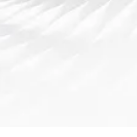
上一篇
聚焦欧冠高清排行榜揭秘巅峰球队实力与精彩瞬间
全景呈现荣耀征程