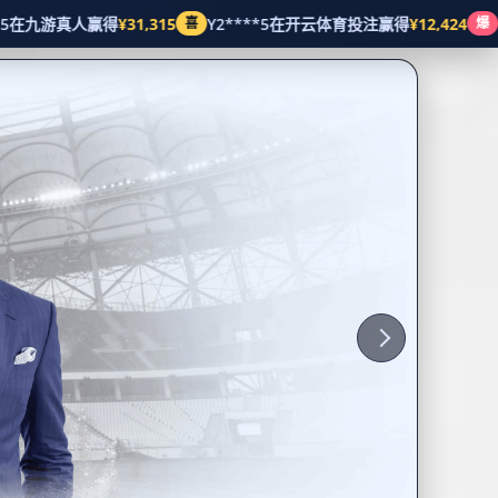
09:00
AM
— 17:00
PM
13659630007