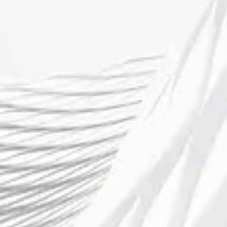
合。而在2018年，他们再次捧杯，证明了自己的足球理
成熟，成为了世界杯历史上最具竞争力的球队之一。
世界杯的历史演
发展
届世界杯诞生以来，世界杯已经成为了全球最具影响力的体
最初的13支参赛队伍，到如今的32支参赛球队，世界杯
的全球化发展，也见证了许多国家足球实力的提升。尤
以后，足球的战术水平和技术要求不断提高，世界杯的比
涨船高，比赛的精彩程度更是达到了前所未有的高度。
赛事组织也经历了多次变革。从最初的简单场地到如今
，世界杯已经成为了世界各地国家展示自己文化、技术
台。此外，世界杯的经济效益也不断提升，全球电视转
迷的关注让世界杯成为了世界级的商业赛事，极大促进
的发展。