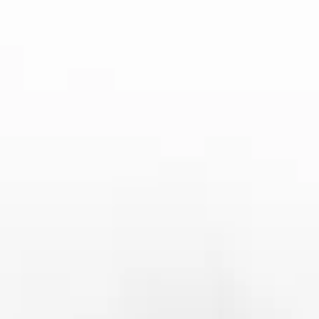
3、
与突
强队的世界杯之
破。巴西队在每
体配合来展示自
路，虽然一路较
具统治力的进攻
德国队的赛程则是
年两次闯入决赛
员阵容，始终能
自信的表现和战
但为其未来的世
法国队的赛程也
国队首次夺得世
组赛的艰难起步