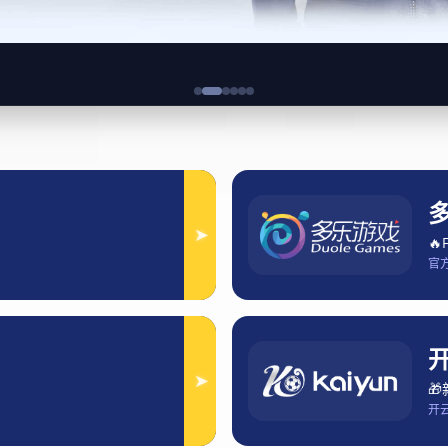
企业文化
世界杯回顾链接：精彩赛事回放与历届
业文化
世界杯回
之路解析
2025-08-14 22
世界杯作为全球