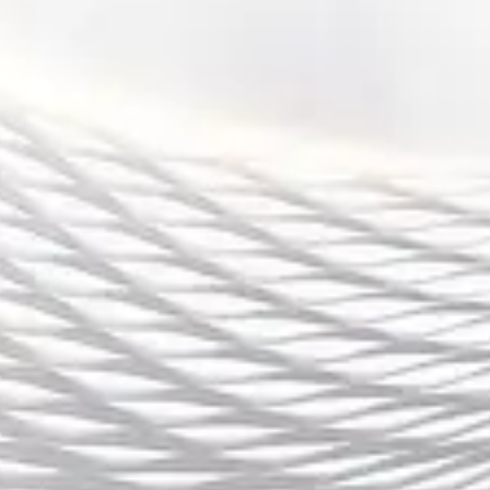
未来，随着元宇宙与数字孪生技术的发展，体育资讯传播有望突
破传统屏幕限制，进入更加立体与交互化的空间结构，体育媒体
将从“信息提供者”转变为“体验构建者”。
总结：总体来看，中国体育资讯传播正在经历从传统媒体向全媒
体融合的深刻转型，以entity["company","凤凰体育","凤凰
网体育频道"]为代表的专业平台，在内容、技术与用户生态方面
不断创新，为行业发展提供了重要样本。这一过程不仅提升了体
育资讯传播效率，也推动了体育文化的广泛扩散与价值重塑。
展望未来，随着技术持续进步与用户需求不断升级，体育资讯传
播将进一步向智能化、沉浸化与社群化方向发展。平台之间的竞
争也将从单一内容竞争，转向生态体系与技术能力的综合竞争，
中国体育媒体行业有望迎来更加多元与高质量的发展阶段。