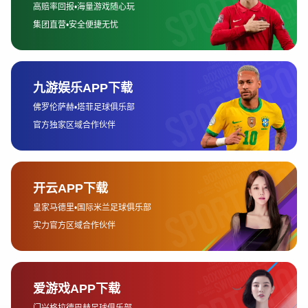
事信息与深度分析，这种变化正在重塑体育资讯的消费习惯与传
播路径。
2、内容生产升级
随着用户需求不断升级，中国体育资讯内容生产正从“信息报道”
向“深度解读”转型。凤凰体育在这一趋势下不断强化原创内容能
力，通过专业化记者团队与评论员体系，提升内容的深度与专业
性，使体育报道不再局限于赛事结果，而是延伸至战术分析、产
业观察等多个维度。
在内容结构上，体育资讯正逐步从单一叙事转向多维表达。凤凰
体育通过专题策划、人物访谈以及纪录式报道等方式，使内容更
加丰富立体，同时增强用户的情感共鸣与认同感，从而提升媒体
品牌影响力。
此外，数据化内容生产也成为重要趋势。通过引入大数据分析与
人工智能辅助工具，体育资讯可以实现更精准的趋势判断与内容
推荐，使用户获得更加个性化的信息服务体验。
3、用户互动生态