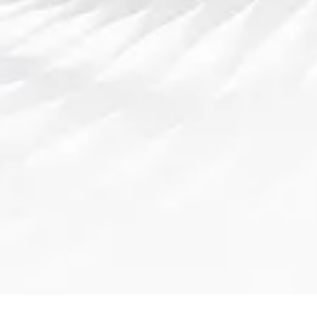
steely@icloud.com
南昌市腔漠郡121号
最新资讯
龙珠体育引领赛事资讯新潮流
打造精彩体育互动体验平台全
民新视界
2026-07-24 18:53:58
足球青训教案分享与实战训练
课程设计经验交流平台助力球
员成长提升
2026-07-23 18:54:08
导航