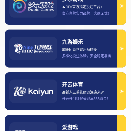
划指南赛季动态一览
2026-01-27 16:48:32
文章摘要：王者荣耀职业联赛（KPL）作为国内最具影响力的移
动电竞赛事之一，其比赛时间安排、赛季节奏变化以及观赛方式
的不断升级，始终牵动着无数玩家与观众的目光。合理理解并掌
握KPL比赛时间表，不仅有助于观众高效规划观赛时间，也能帮
助玩家更深入地理解联赛体系与赛季动态。本文将围绕“王者荣耀
职业联赛比赛时间表全解析与观赛规划指南赛季动态一览”这一核
心主题展开，从赛季结构与时间框架、常规赛与季后赛节奏、重
要节点与焦点赛事，以及观赛规划与体验提升四个方面进行系统
梳理。文章力求在时间维度上理清KPL的整体脉络，在内容层面
上呈现赛事节奏变化背后的逻辑，同时为不同类型的观众提供具
有实用价值的观赛建议。通过全面解析KPL时间表与赛季动态，
帮助读者构建清晰的观赛认知框架，在紧凑而精彩的赛程中不错
过每一场关键对决，真正实现理性观赛与沉浸体验的双重提升。
一、赛季结构与时间框架
KPL职业联赛通常以年度为单位进行规划，一个完整赛季往往涵