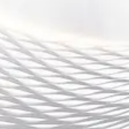
度、比赛表现以及受伤风险，实现科学训练和精准预测。这种技
术应用不仅提高了运动员的竞技水平，也为观众提供了更加丰富
的数据解读体验。
竟博体育平台
虚拟现实和增强现实技术在观赛体验中的应用，也是KB体育的一
大创新。通过VR/AR技术，观众可以身临其境地体验比赛场景，
感受比赛的紧张与激烈。KB体育还将技术与赛事解说相结合，让
数据可视化、战术演示和实时互动更加直观。
智能设备和可穿戴技术也在KB体育的报道中占据重要位置。这些
设备不仅帮助运动员监测心率、运动量和康复状况，也为观众提
供实时数据参考。KB体育通过整合这些数据，为用户呈现科学、
全面的运动分析。
此外，KB体育在技术创新方面注重前瞻性布局。无论是AI预测模
型、训练模拟系统，还是智能观赛平台，都体现了KB体育将科技
融入体育发展的战略眼光，推动整个行业向数字化、智能化方向
迈进。
4、社区互动与推广