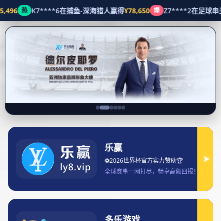
产品展示
首页
产品展示
KB体育引领潮流全面解析最新赛事动态与运动
趋势