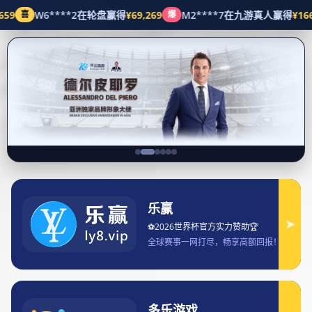
产品展示
首页
产品展示
泛亚电竞引领数字体育新生态打造专业赛事娱乐
平台全景解析深度观察