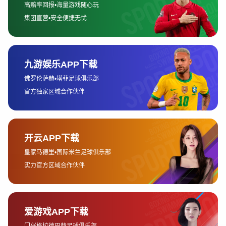
在生态基础层面，平台还强调产业链上下游的协同合作，包括赛
事组织方、内容制作方以及直播传播渠道的深度联动。通过构建
开放式合作机制，平台能够不断引入外部资源，从而扩大内容供
给能力，并形成良性循环的生态增长模式。
此外，生态构建还体现在社区文化的沉淀上。通过赛事互动、用
户讨论区以及社交功能的融合，平台逐渐形成以兴趣为纽带的数
字体育社区，使用户不仅是观看者，更是生态共建者与内容传播
者，从而增强整体生态黏性。
赛事运营体系