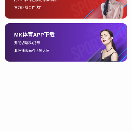
行多次人员调整，从而获得更丰富的数据反馈。
从长远来看，对手与赛制的科学设计，不仅提升了比赛质量，也
为罗马提供了一个低风险试验平台，使球队能够在正式赛事前完
成战术体系的初步验证。
jbo竟博体育官网
3、备战训练动态
在备战阶段，罗马的训练安排通常以体能恢复与技战术结合为
主。训练初期强调基础体能储备，通过高强度间歇训练提升球员
整体竞技水平，为后续比赛做好准备。
随着友谊赛临近，训练内容逐渐转向战术演练，包括阵型切换、
攻防转换以及定位球战术等细节优化。这一阶段的重点在于提升
球队整体默契度，使球员能够在比赛中快速执行战术意图。
此外，教练组还会通过视频分析与数据反馈，对球员在训练中的
表现进行细致评估。通过对跑动距离、传球成功率以及防守覆盖
区域的分析，进一步优化训练方案。