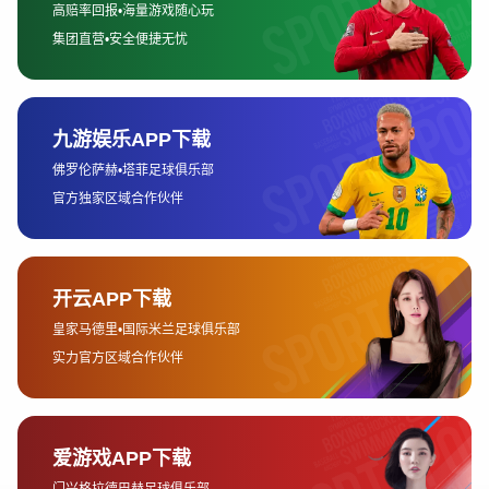
小的对手，以减少长途旅行带来的体能消耗，从而保证训练与比
赛之间的平衡。
从整体来看，赛程时间不仅是简单的比赛安排，更是球队体能管
理与竞技状态调控的重要工具。合理的时间规划能够直接影响球
队在正式赛季初期的竞技表现，为后续比赛奠定坚实基础。
2、对手与赛制分析
在国际友谊赛的对手选择上，罗马通常会采取“分层对抗”策略，
即从低强度到高强度逐步过渡，以确保球队在不同阶段都能获得
针对性锻炼。对手既包括欧洲中游球队，也可能涵盖风格迥异的
非欧洲俱乐部。
这种赛制安排的核心意义在于模拟多样化比赛场景，通过不同风
格的对手检验球队战术适配能力。例如面对高压逼抢型球队时，
可以测试中场出球稳定性，而面对防守反击型球队时，则重点考
察进攻效率。
同时，友谊赛往往不以胜负为唯一目标，更多强调战术实验与阵
容轮换。这使得比赛节奏相对开放，教练组可以在比赛过程中进