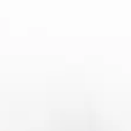
备战动态的核心在于“渐进式提升”，即通过科学节奏安排，使球
员在友谊赛阶段逐步达到比赛最佳状态，从而避免赛季初出现状
态波动过大的问题。
4、战术阵容前瞻
从战术层面来看，罗马在国际友谊赛中通常会尝试多种阵型组
合，包括三后卫体系与四后卫体系的灵活切换，以寻找最适合当
前阵容结构的战术方案。
在阵容选择上，主教练往往会给予年轻球员更多出场机会，通过
实战检验其适应能力，同时也为主力球员提供轮休空间，以保证
整体体能储备充足。
进攻端方面，罗马可能会重点测试边路推进与中路渗透的结合效
果，通过增加进攻层次感来提升破防能力。而防守端则更注重整
体压缩与协同补位。
从长期发展来看，友谊赛中的战术尝试不仅是短期备战手段，更
是新赛季战术框架的重要雏形，为后续正式比赛提供方向性参
考。