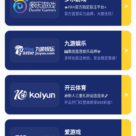
KB体育聚焦全球热门赛事动态打造沉浸式观赛
与实时互动新体验
2026-05-26 19:01:29
在数字化浪潮不断推动体育产业升级的今天，全球体育赛事的传
播方式与用户观赛习惯正在发生深刻变化。KB体育以聚焦全球热
门赛事动态为核心，通过智能化技术、多维度内容呈现以及实时
互动功能，为广大体育爱好者打造出更加沉浸、更加便捷、更加
富有参与感的观赛新体验。无论是足球世界杯、欧洲冠军联赛、
NBA季后赛，还是网球大满贯、电竞国际赛事等热门项目，KB体