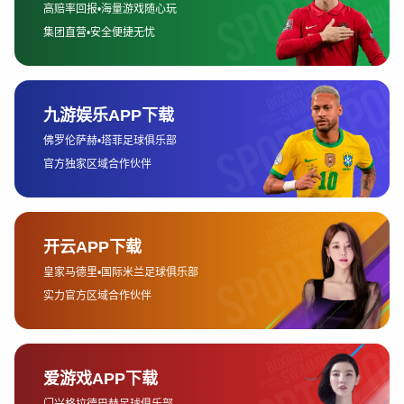
甲、欧冠等顶级赛事，通过多角度报道和专业分析，为用户呈现
更具深度的赛事内容。平台不仅提供即时比分和赛程安排，还通
过球队数据、球员表现分析等功能，让用户更全面地理解比赛。
篮球赛事同样是KB体育的重要内容板块。NBA、CBA以及国际篮
球赛事均能够在平台上实现快速更新。用户可以随时查看球队排
名、球员数据以及精彩集锦，同时平台还会根据赛事热度推送重
点比赛内容，提升用户获取信息的效率。
除了传统体育项目，KB体育还积极布局电竞赛事领域。随着电竞
产业迅速崛起，越来越多年轻用户开始关注国际电竞比赛。平台
通过高清直播、赛事解说和战术分析，让电竞观赛体验更加专业
化，也进一步拓展了体育平台的内容边界。
沉浸观赛体验升级
传统体育观赛方式已经无法满足现代用户对于体验感的需求。KB
体育通过先进技术手段，打造沉浸式观赛模式，让用户仿佛置身
于真实赛场之中。高清画质与流畅播放技术的结合，使观众能够
更清晰地捕捉比赛中的每一个精彩瞬间。