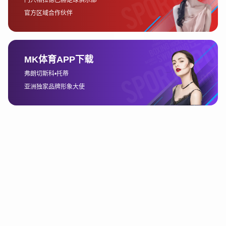
平台采用多机位切换技术，为用户提供更加自由的观赛视角。观
众不仅可以观看主画面，还能够根据个人喜好切换球员特写、战
术视角以及现场观众画面，从而增强观赛的临场感。这种多维度
呈现方式，大幅提升了赛事观看的趣味性。
为了进一步增强沉浸体验，KB体育还结合数据可视化技术，在比